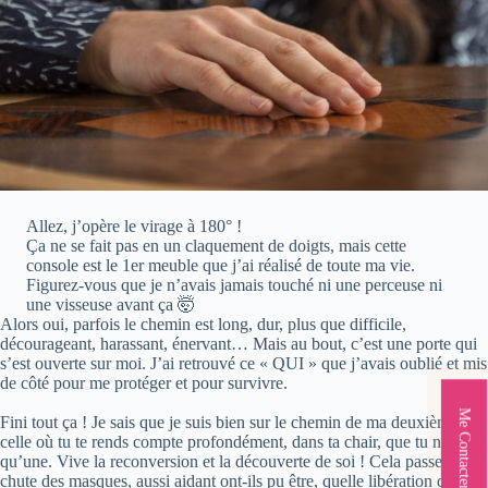
Allez, j’opère le virage à 180° !
Ça ne se fait pas en un claquement de doigts, mais cette
console est le 1er meuble que j’ai réalisé de toute ma vie.
Figurez-vous que je n’avais jamais touché ni une perceuse ni
une visseuse avant ça 🤯
Alors oui, parfois le chemin est long, dur, plus que difficile,
décourageant, harassant, énervant… Mais au bout, c’est une porte qui
s’est ouverte sur moi. J’ai retrouvé ce « QUI » que j’avais oublié et mis
de côté pour me protéger et pour survivre.
Me Contacter
Fini tout ça ! Je sais que je suis bien sur le chemin de ma deuxième vie,
celle où tu te rends compte profondément, dans ta chair, que tu n’en as
qu’une. Vive la reconversion et la découverte de soi ! Cela passe par la
chute des masques, aussi aidant ont-ils pu être, quelle libération de les