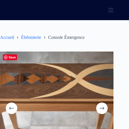
Passer
au
contenu
Accueil
Ébénisterie
Console Émergence
Save