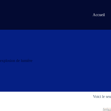
Passer
au
contenu
Accueil
explosion de lumière
Voici le seu