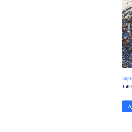
Supe
1500
A