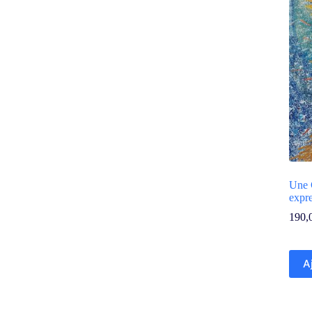
Une 
expr
190,
A