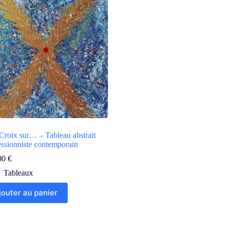
Croix sur… – Tableau abstrait
essionniste contemporain
00
€
Tableaux
jouter au panier