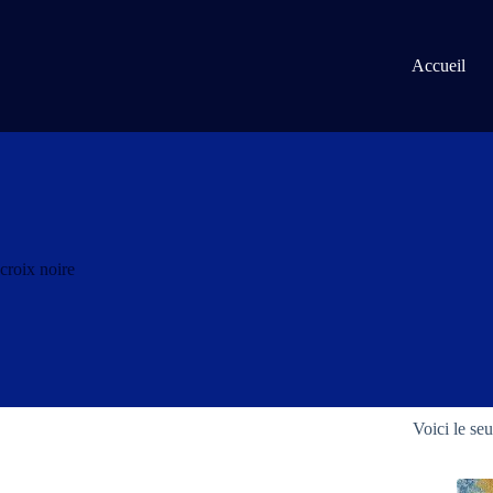
Passer
au
contenu
Accueil
croix noire
Voici le seu