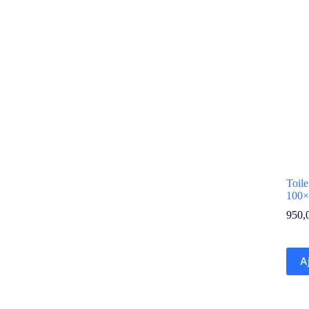
Toile
100×
950,
A