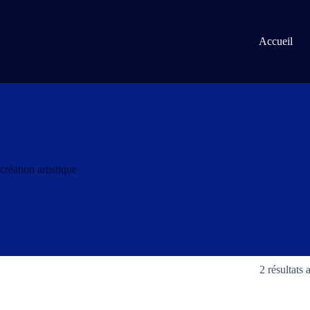
Passer
au
contenu
Accueil
création artistique
2 résultats 