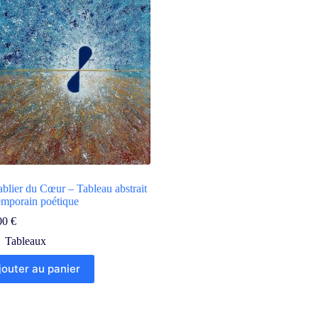
blier du Cœur – Tableau abstrait
emporain poétique
00
€
Tableaux
jouter au panier