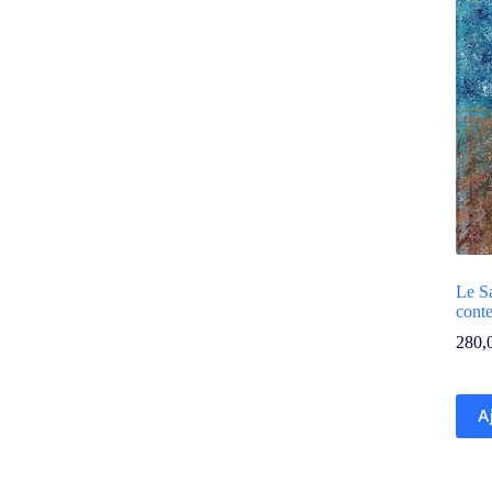
Le Sa
cont
280,
A