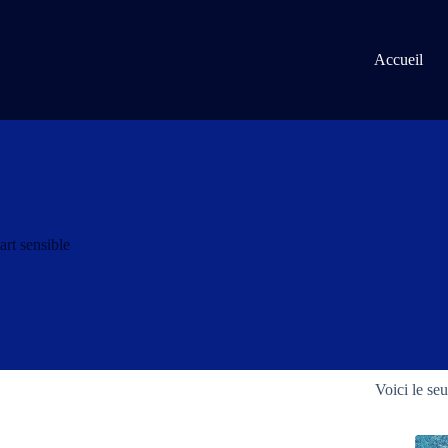
Passer
au
contenu
Accueil
art sensible
Voici le seu