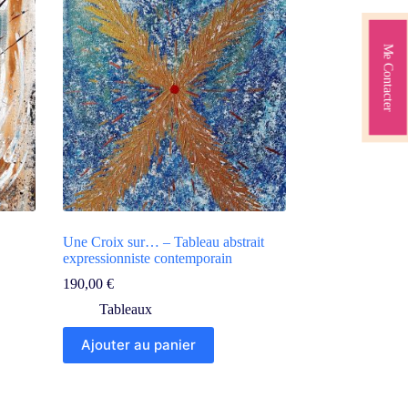
Me Contacter
Une Croix sur… – Tableau abstrait
expressionniste contemporain
190,00
€
Tableaux
Ajouter au panier