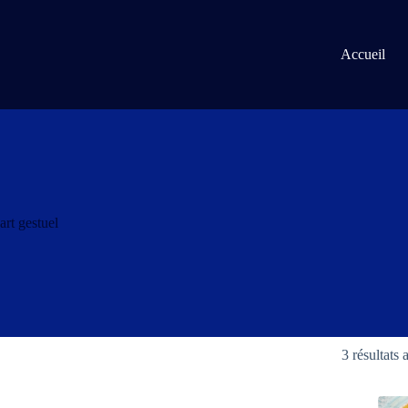
Passer
au
contenu
Accueil
art gestuel
3 résultats 