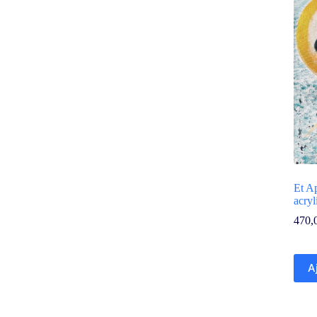
Et A
acry
470,
A